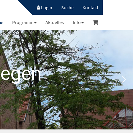
Login
Suche
Kontakt
me
Programm
Aktuelles
Info
amm ist da!
aschen!