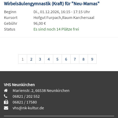
Wirbelsäulengymnastik (Kraft) für "Neu-Mamas"
Beginn
Di., 01.12.2026, 16:15 - 17:15 Uhr
Kursort
Hofgut Furpach,Raum Karchersaal
Gebühr
96,00 €
Status
Es sind noch 14 Plätze frei
1
2
3
4
5
6
7
8
9
VHS Neunkirchen
Marienstr. 2, 66538 Neunkirchen
06821 / 202 552
06821 / 17580
vhs@nk-kultur.de