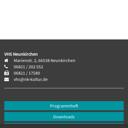
VHS Neunkirchen
Marienstr. 2, 66538 Neunkirchen
06821 / 202 552
06821 / 17580
vhs@nk-kultur.de
Programmheft
Downloads
Öffnungszeiten